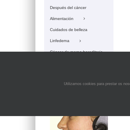
Después del cáncer
Alimentación
Cuidados de belleza
Linfedema
Cáncer de mama hereditario
Cáncer de mama y embarazo
Cáncer de mama en el hombre
Utilizamos cookies para prestar os nos
Enlaces Web
Teléfono de contacto