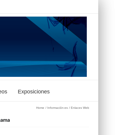
eos
Exposiciones
Home
Información-es
Enlaces Web
mama