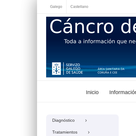
Skip
Galego
Castellano
to
content
Inicio
Informació
Diagnóstico
Tratamientos