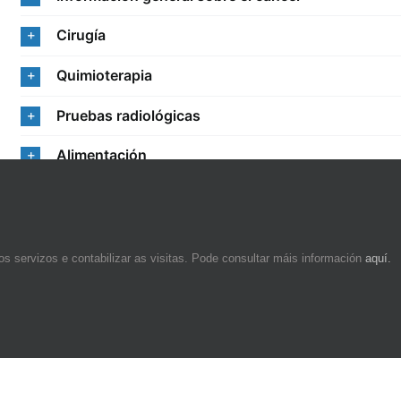
Cirugía
Quimioterapia
Pruebas radiológicas
Alimentación
os servizos e contabilizar as visitas. Pode consultar máis información
aquí.