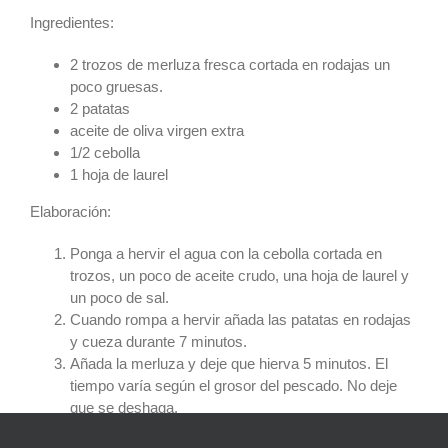
Ingredientes:
2 trozos de merluza fresca cortada en rodajas un
poco gruesas.
2 patatas
aceite de oliva virgen extra
1/2 cebolla
1 hoja de laurel
Elaboración:
Ponga a hervir el agua con la cebolla cortada en
trozos, un poco de aceite crudo, una hoja de laurel y
un poco de sal.
Cuando rompa a hervir añada las patatas en rodajas
y cueza durante 7 minutos.
Añada la merluza y deje que hierva 5 minutos. El
tiempo varía según el grosor del pescado. No deje
que se deshaga.
Escurra el agua y añada un poco de aceite de oliva