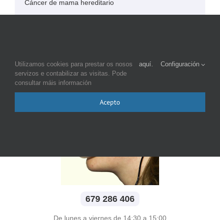
Cáncer de mama hereditario
Cáncer de mama y embarazo
Cáncer de mama en el hombre
Enlaces Web
Utilizamos cookies para prestar os nosos
aquí.
Configuración
servizos e contabilizar as visitas. Pode
consultar máis información
Teléfono de contacto
Acepto
679 286 406
De lunes a viernes de 14:30 a 15:00