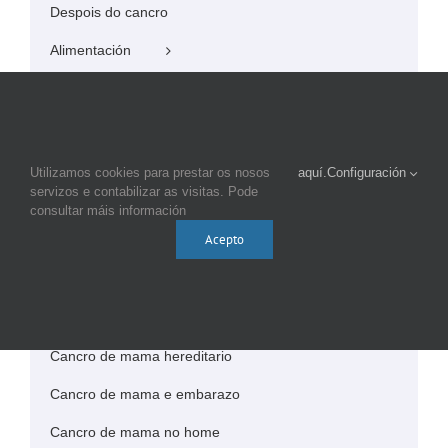
Despois do cancro
Alimentación
Coidados de beleza
Linfedema
Que é a linfa e o sistema linfático?
Utilizamos cookies para prestar os nosos
aquí.
Configuración
servizos e contabilizar as visitas. Pode
Que é o linfedema e por qué se forma?
consultar máis información
Acepto
Tratamento do linfedema
Prevención do linfedema
Exercicios para previr o linfedema
Cancro de mama hereditario
Cancro de mama e embarazo
Cancro de mama no home