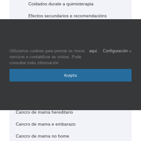
Coidados durate a quimioterapia
Efectos secundarios e recomendacións
Radioterapia
Terapia hormonal
Utilizamos cookies para prestar os nosos
aquí.
Configuración
Terapia biolóxica
servizos e contabilizar as visitas. Pode
consultar máis información
Despois do cancro
Acepto
Alimentación
Coidados de beleza
Linfedema
Cancro de mama hereditario
Cancro de mama e embarazo
Cancro de mama no home